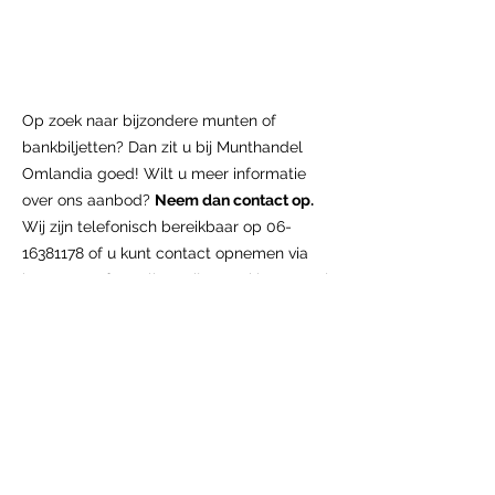
Op zoek naar bijzondere munten of
bankbiljetten? Dan zit u bij Munthandel
Omlandia goed! Wilt u meer informatie
over ons aanbod?
Neem dan contact op.
Wij zijn telefonisch bereikbaar op
06-
16381178
of u kunt contact opnemen via
het
contactformulier
. Wij staan klaar om al
uw vragen te beantwoorden!
U vindt ons
ook op de papiergeldbeurs van de IBNS in
Hilversum en op de muntmanifestaties in
Houten.
MUNTHANDEL OMLANDIA
06-16381178