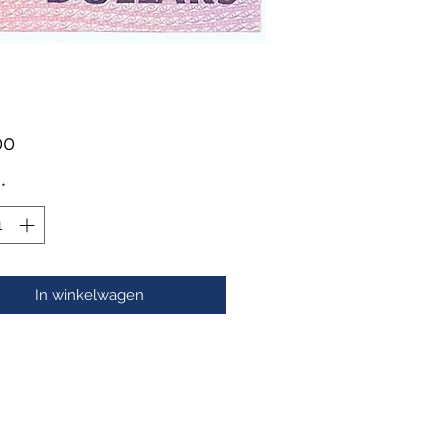
Prijs
00
*
In winkelwagen