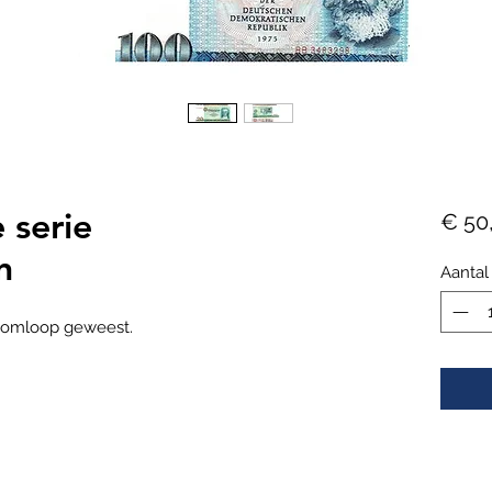
 serie
€ 50
n
Aantal
n omloop geweest.