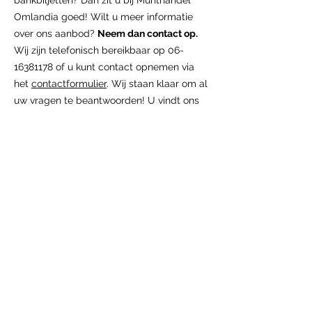
bankbiljetten? Dan zit u bij Munthandel
Omlandia goed! Wilt u meer informatie
over ons aanbod?
Neem dan contact op.
Wij zijn telefonisch bereikbaar op
06-
16381178
of u kunt contact opnemen via
het
contactformulier
. Wij staan klaar om al
uw vragen te beantwoorden!
U vindt ons
ook op de papiergeldbeurs van de IBNS in
Hilversum en op de muntmanifestaties in
Houten.
MUNTHANDEL OMLANDIA
06-16381178
info@munthandelomlandia.nl
KVK 2084441
INFORMATIE
Algemene voorwaarden
Betaling en levering