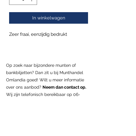
In winkelwagen
Zeer fraai, eenzijdig bedrukt
Op zoek naar bijzondere munten of
bankbiljetten? Dan zit u bij Munthandel
Omlandia goed! Wilt u meer informatie
over ons aanbod?
Neem dan contact op.
Wij zijn telefonisch bereikbaar op
06-
16381178
of u kunt contact opnemen via
het
contactformulier
. Wij staan klaar om al
uw vragen te beantwoorden!
U vindt ons
ook op de papiergeldbeurs van de IBNS in
Hilversum en op de muntmanifestaties in